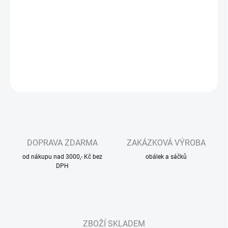
Rychlouzavírací ZIP sáček 120×180 mm / 40 µm v balení po 100
ks je praktický obal pro bezpečné uložení galanterie, bižuterie,
náhradních dílů i menších tiskovin.
DETAILNÍ INFORMACE
ZEPTAT SE
DOPRAVA ZDARMA
ZAKÁZKOVÁ VÝROBA
od nákupu nad 3000,- Kč bez
obálek a sáčků
DPH
ZBOŽÍ SKLADEM