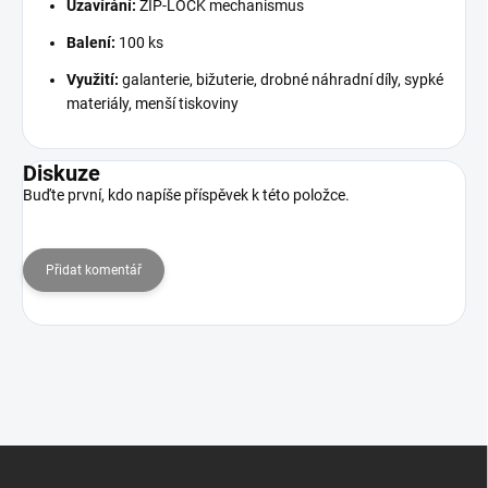
Uzavírání:
ZIP-LOCK mechanismus
Balení:
100 ks
Využití:
galanterie, bižuterie, drobné náhradní díly, sypké
materiály, menší tiskoviny
Diskuze
Buďte první, kdo napíše příspěvek k této položce.
Přidat komentář
Z
á