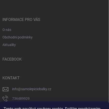
p
a
t
í
INFORMACE PRO VÁS
O nás
Obchodní podmínky
Aktuality
FACEBOOK
KONTAKT
info
@
samolepiciobalky.cz
736489929
facebook
Tento web používá soubory cookie. Dalším procházením