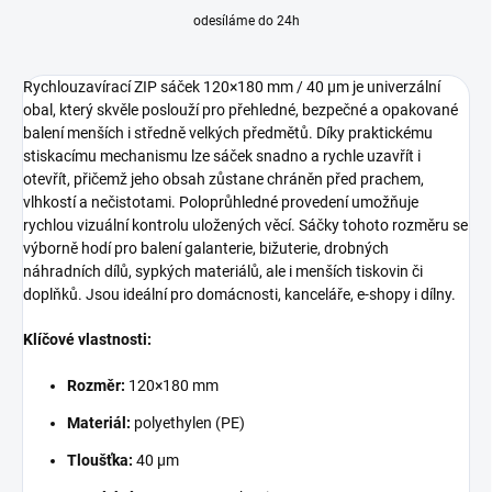
odesíláme do 24h
Rychlouzavírací ZIP sáček 120×180 mm / 40 µm je univerzální
obal, který skvěle poslouží pro přehledné, bezpečné a opakované
balení menších i středně velkých předmětů. Díky praktickému
stiskacímu mechanismu lze sáček snadno a rychle uzavřít i
otevřít, přičemž jeho obsah zůstane chráněn před prachem,
vlhkostí a nečistotami. Poloprůhledné provedení umožňuje
rychlou vizuální kontrolu uložených věcí. Sáčky tohoto rozměru se
výborně hodí pro balení galanterie, bižuterie, drobných
náhradních dílů, sypkých materiálů, ale i menších tiskovin či
doplňků. Jsou ideální pro domácnosti, kanceláře, e-shopy i dílny.
Klíčové vlastnosti:
Rozměr:
120×180 mm
Materiál:
polyethylen (PE)
Tloušťka:
40 µm