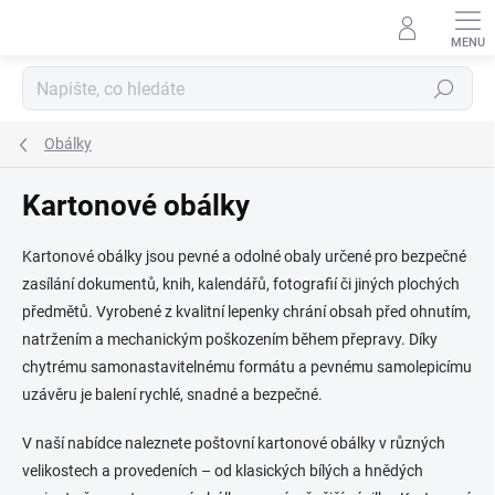
Přejít
na
obsah
Hledat
Obálky
Kartonové obálky
Kartonové obálky jsou pevné a odolné obaly určené pro bezpečné
zasílání dokumentů, knih, kalendářů, fotografií či jiných plochých
předmětů. Vyrobené z kvalitní lepenky chrání obsah před ohnutím,
natržením a mechanickým poškozením během přepravy. Díky
chytrému samonastavitelnému formátu a pevnému samolepicímu
uzávěru je balení rychlé, snadné a bezpečné.
V naší nabídce naleznete poštovní kartonové obálky v různých
velikostech a provedeních – od klasických bílých a hnědých