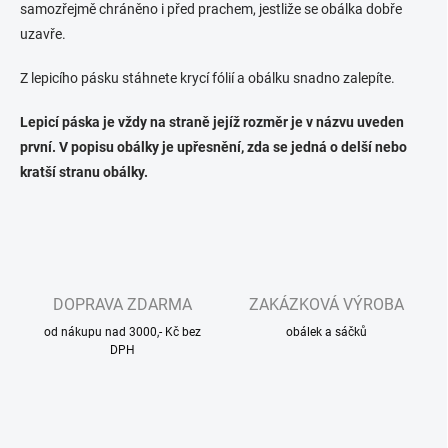
samozřejmě chráněno i před prachem, jestliže se obálka dobře
uzavře.
Z lepicího pásku stáhnete krycí fólií a obálku snadno zalepíte.
Lepicí páska je vždy na straně jejíž rozměr je v názvu uveden
první. V popisu obálky je upřesnění, zda se jedná o delší nebo
kratší stranu obálky.
DOPRAVA ZDARMA
ZAKÁZKOVÁ VÝROBA
od nákupu nad 3000,- Kč bez
obálek a sáčků
DPH