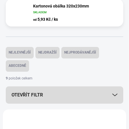
Kartonová obálka 320x230mm
SKLADEM
5,93 Kč / ks
od
Ř
a
NEJLEVNĚJŠÍ
NEJDRAŽŠÍ
NEJPRODÁVANĚJŠÍ
z
e
ABECEDNĚ
n
í
9
položek celkem
p
r
OTEVŘÍT FILTR
o
d
u
V
k
ý
t
p
ů