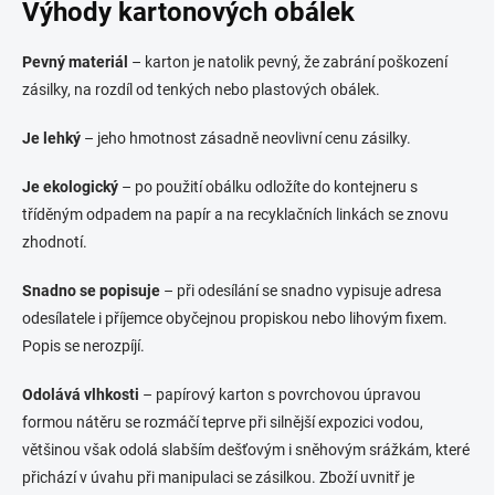
l
Výhody kartonových obálek
á
d
Pevný materiál
– karton je natolik pevný, že zabrání poškození
a
c
zásilky, na rozdíl od tenkých nebo plastových obálek.
í
p
Je lehký
– jeho hmotnost zásadně neovlivní cenu zásilky.
r
v
Je ekologický
– po použití obálku odložíte do kontejneru s
k
y
tříděným odpadem na papír a na recyklačních linkách se znovu
v
zhodnotí.
ý
p
Snadno se popisuje
– při odesílání se snadno vypisuje adresa
i
odesílatele i příjemce obyčejnou propiskou nebo lihovým fixem.
s
u
Popis se nerozpíjí.
Odolává vlhkosti
– papírový karton s povrchovou úpravou
formou nátěru se rozmáčí teprve při silnější expozici vodou,
většinou však odolá slabším dešťovým i sněhovým srážkám, které
přichází v úvahu při manipulaci se zásilkou. Zboží uvnitř je