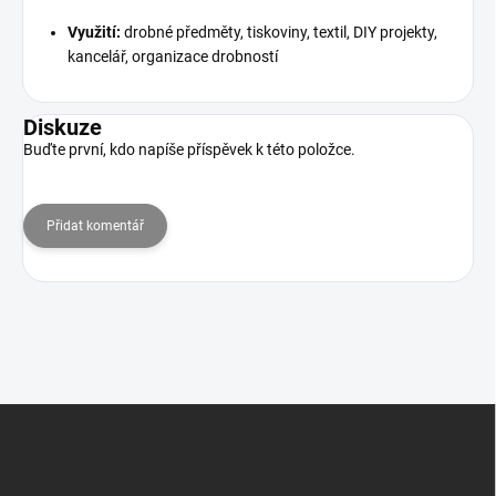
Využití:
drobné předměty, tiskoviny, textil, DIY projekty,
kancelář, organizace drobností
Diskuze
Buďte první, kdo napíše příspěvek k této položce.
Přidat komentář
Z
á
p
a