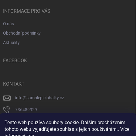
t
í
INFORMACE PRO VÁS
O nás
Obchodní podmínky
Aktuality
FACEBOOK
KONTAKT
info
@
samolepiciobalky.cz
736489929
facebook
Tento web používá soubory cookie. Dalším procházením
tohoto webu vyjadřujete souhlas s jejich používáním.. Více
informací
zde
.