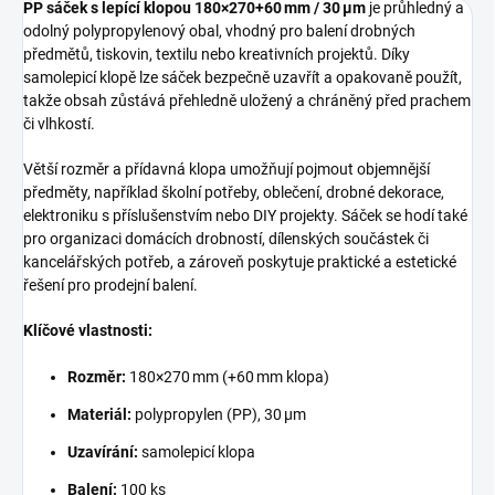
PP sáček s lepící klopou 180×270+60 mm / 30 µm
je průhledný a
odolný polypropylenový obal, vhodný pro balení drobných
předmětů, tiskovin, textilu nebo kreativních projektů. Díky
samolepicí klopě lze sáček bezpečně uzavřít a opakovaně použít,
takže obsah zůstává přehledně uložený a chráněný před prachem
či vlhkostí.
Větší rozměr a přídavná klopa umožňují pojmout objemnější
předměty, například školní potřeby, oblečení, drobné dekorace,
elektroniku s příslušenstvím nebo DIY projekty. Sáček se hodí také
pro organizaci domácích drobností, dílenských součástek či
kancelářských potřeb, a zároveň poskytuje praktické a estetické
řešení pro prodejní balení.
Klíčové vlastnosti:
Rozměr:
180×270 mm (+60 mm klopa)
Materiál:
polypropylen (PP), 30 µm
Uzavírání:
samolepicí klopa
Balení:
100 ks