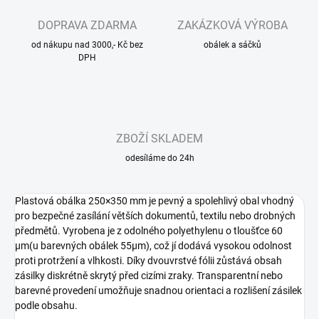
DOPRAVA ZDARMA
ZAKÁZKOVÁ VÝROBA
od nákupu nad 3000,- Kč bez
obálek a sáčků
DPH
ZBOŽÍ SKLADEM
odesíláme do 24h
Plastová obálka 250×350 mm je pevný a spolehlivý obal vhodný
pro bezpečné zasílání větších dokumentů, textilu nebo drobných
předmětů. Vyrobena je z odolného polyethylenu o tloušťce 60
µm(u barevných obálek 55µm), což jí dodává vysokou odolnost
proti protržení a vlhkosti. Díky dvouvrstvé fólii zůstává obsah
zásilky diskrétně skrytý před cizími zraky. Transparentní nebo
barevné provedení umožňuje snadnou orientaci a rozlišení zásilek
podle obsahu.