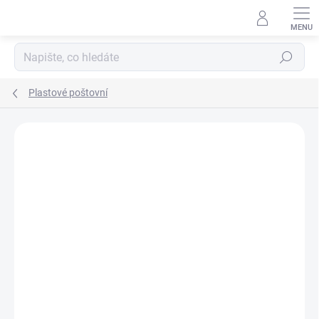
Přejít
na
obsah
Hledat
Plastové poštovní