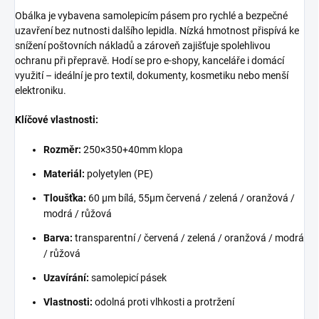
Obálka je vybavena samolepicím pásem pro rychlé a bezpečné
uzavření bez nutnosti dalšího lepidla. Nízká hmotnost přispívá ke
snížení poštovních nákladů a zároveň zajišťuje spolehlivou
ochranu při přepravě. Hodí se pro e-shopy, kanceláře i domácí
využití – ideální je pro textil, dokumenty, kosmetiku nebo menší
elektroniku.
Klíčové vlastnosti:
Rozměr:
250×350+40mm klopa
Materiál:
polyetylen (PE)
Tloušťka:
60 µm bílá, 55µm červená / zelená / oranžová /
modrá / růžová
Barva:
transparentní / červená / zelená / oranžová / modrá
/ růžová
Uzavírání:
samolepicí pásek
Vlastnosti:
odolná proti vlhkosti a protržení