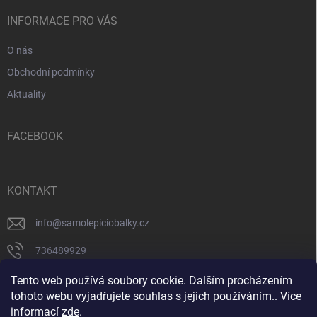
t
í
INFORMACE PRO VÁS
O nás
Obchodní podmínky
Aktuality
FACEBOOK
KONTAKT
info
@
samolepiciobalky.cz
736489929
facebook
Tento web používá soubory cookie. Dalším procházením
tohoto webu vyjadřujete souhlas s jejich používáním.. Více
informací
zde
.