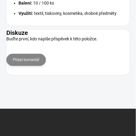
Balení:
10 / 100 ks
Využití:
textil, tiskoviny, kosmetika, drobné předměty
Diskuze
Buďte první, kdo napíše příspěvek k této položce.
Přidat komentář
Z
á
p
a